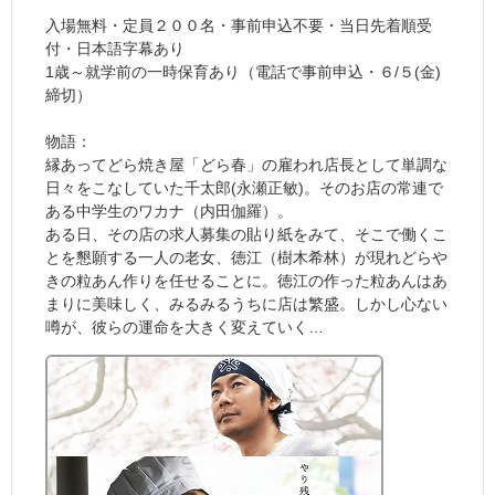
入場無料・定員２００名・事前申込不要・当日先着順受
付・日本語字幕あり
1歳～就学前の一時保育あり（電話で事前申込・６/５(金)
締切）
物語：
縁あってどら焼き屋「どら春」の雇われ店長として単調な
日々をこなしていた千太郎(永瀬正敏)。そのお店の常連で
ある中学生のワカナ（内田伽羅）。
ある日、その店の求人募集の貼り紙をみて、そこで働くこ
とを懇願する一人の老女、徳江（樹木希林）が現れどらや
きの粒あん作りを任せることに。徳江の作った粒あんはあ
まりに美味しく、みるみるうちに店は繁盛。しかし心ない
噂が、彼らの運命を大きく変えていく…