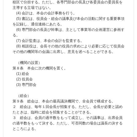
校区で分担する。ただし、各専門部会の長及び各委員会の委員長を
主導する立場ではない。
(4) 会計は、本会の会計事務を行う。
(5) 書記は、役員会・総会の議事及び本会の活動に関する重要事項
を記録し、通信連絡にあたる。
(6) 専門部会の長及び幹事は、主として事業等の企画運営に参画す
る。
(7) 会計監査は、本会の会計を監査する。
(8) 相談役は、会長その他の役員の求めにより必要に応じて役員会
その他の機関等の会議に出席し、意見を述べることができる。
（機関の設置）
第８条 本会に次の機関を置く。
(1) 総会
(2) 役員会
(3) 専門部会
（総会）
第９条 総会は、本会の最高議決機関で、全会員で構成する。
２ 総会は、毎年１回会長が招集する。ただし、会長が必要と認め
たときは、臨時に総会を招集することができる。
３ 総会は、会員の過半数をもって成立し、その議事は、出席会員
の過半数をもって決する。ただし、可否同数の場合は議長の決する
ところによる。