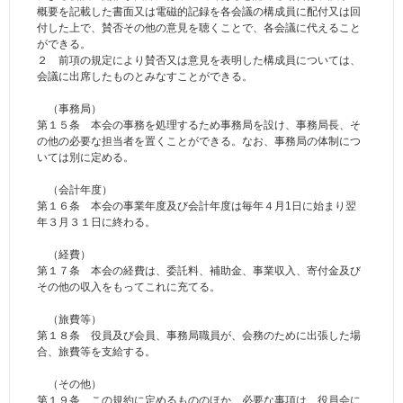
概要を記載した書面又は電磁的記録を各会議の構成員に配付又は回
付した上で、賛否その他の意見を聴くことで、各会議に代えること
ができる。
２ 前項の規定により賛否又は意見を表明した構成員については、
会議に出席したものとみなすことができる。
（事務局）
第１５条 本会の事務を処理するため事務局を設け、事務局長、そ
の他の必要な担当者を置くことができる。なお、事務局の体制につ
いては別に定める。
（会計年度）
第１６条 本会の事業年度及び会計年度は毎年４月1日に始まり翌
年３月３１日に終わる。
（経費）
第１７条 本会の経費は、委託料、補助金、事業収入、寄付金及び
その他の収入をもってこれに充てる。
（旅費等）
第１８条 役員及び会員、事務局職員が、会務のために出張した場
合、旅費等を支給する。
（その他）
第１９条 この規約に定めるもののほか、必要な事項は、役員会に