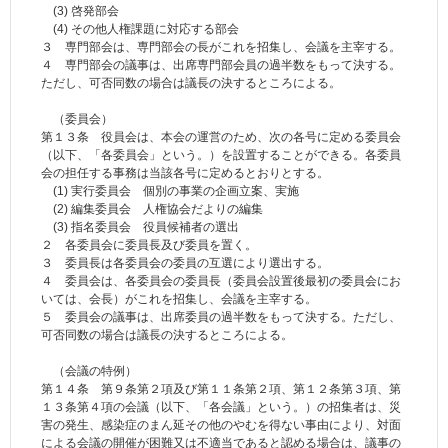
(3) 啓発部会
(4) その他人権課題に対応する部会
３ 専門部会は、専門部会の長がこれを招集し、会議を主宰する。
４ 専門部会の議事は、出席専門部会員の過半数をもって決する。
ただし、可否同数の場合は議長の決するところによる。
（委員会）
第１３条 役員会は、本会の運営のため、次の各号に定める委員会
（以下、「各委員会」という。）を設置することができる。各委員
会の担任する事務は当該各号に定めるとおりとする。
(1) 実行委員会 個別の事業の企画立案、実施
(2) 編集委員会 人権協会だよりの編集
(3) 指名委員会 役員候補者の選出
２ 各委員会に委員長及び委員を置く。
３ 委員長は各委員会の委員の互選により選出する。
４ 委員会は、各委員会の委員長（委員会設置後最初の委員会にお
いては、会長）がこれを招集し、会議を主宰する。
５ 委員会の議事は、出席委員の過半数をもって決する。ただし、
可否同数の場合は議長の決するところによる。
（会議の特例）
第１４条 第９条第２項及び第１１条第２項、第１２条第３項、第
１３条第４項の会議（以下、「各会議」という。）の招集者は、災
害の発生、感染症のまん延その他のやむを得ない事由により、対面
による会議の開催が困難又は不適当であると認める場合は、議事の