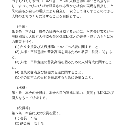
のまちづくり条例」に基づき、市民の人権意識の確立と高揚を図
り、すべての人の人権が尊重される豊かな社会の実現を目指し、市
民の誰もが自らの選択により自立し、安心して暮らすことのできる
人権のまちづくりに資することを目的とする。
（事業）
第３条 本会は、前条の目的を達成するために、河内長野市及び一
般財団法人大阪府人権協会等関係諸団体との連携・協力のもとに次
の事業を行う。
(1) 自立支援及び人権擁護についての相談に関すること。
(2) 人権・平和意識の普及高揚を図るための教育・啓発に関するこ
と。
(3) 人権・平和意識の普及高揚を図るための人材育成に関するこ
と。
(4) 住民の交流及び協働の促進に関すること。
(5) その他本会の目的を達成するために必要なこと。
（構成）
第４条 本会の会員は、本会の目的達成に協力、賛同する団体及び
個人をもって組織する。
（役員等）
第５条 本会に次の役員を置く。
(1) 会長 １名
(2) 副会長 若干名