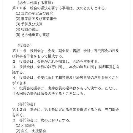
（総会に付議する事項）
第１０条 総会の議決を要する事項は、次のとおりとする。
(1) 規約の制定及び改廃
(2) 事業計画及び事業報告
(3) 予算及び決算
(4) 役員の選出
(5) その他重要な事項
（役員会）
第１１条 役員会は、会長、副会長、書記、会計、専門部会の長及
び幹事若干名をもって構成する。
２ 役員会は、会長がこれを招集し、会議を主宰する。
３ 役員会は、会務の執行に関し、本会の運営に関する諸事項を協
議する。
４ 役員会は、必要に応じて相談役及び経験者等の意見を聴くこと
ができる。
５ 役員会の議事は、出席役員の過半数をもって決する。ただし、
可否同数の場合は議長の決するところによる。
（専門部会）
第１２条 本会に、第３条に定める事業を推進するため、専門部会
を置く。
２ 専門部会は、次のとおりとする。
(1) 相談部会
(2) 自立・支援部会