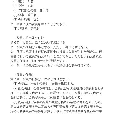
(3) 書記 １名
(4) 会計 １名
(5) 専門部会の長 各１名
(6) 幹事 若干名
(7) 会計監査 ２名
２ 本会に次の役員を置くことができる。
(1) 相談役 若干名
（役員の選出及び任期）
第６条 役員は、総会において選出する。
２ 役員の任期は２年とする。ただし、再任は妨げない。
３ 前項に規定する任期の期間中に役員に欠員が生じた場合は、役
員会において役員の補充を行うことができる。ただし、補充された
役員の任期は、前任者の残任期間とする。
４ 第１項の規定にかかわらず、相談役は会長が指名する。
（役員の任務）
第７条 役員の任務は、次のとおりとする。
(1) 会長は、本会を代表し、会務を総括する。
(2) 副会長は、会長を補佐し、会長及びその他役員に事故あるとき
は、その職務を代行する。この場合において、会長の職務を代行す
る副会長は、会長があらかじめ指名するものとする。
(3) 副会長は、協会の組織の強化と幅広い活動の促進を図るため、
第１２条第２項各号に定める各専門部会及び第１３条第１項各号に
定める各委員会の業務を分担し、さらに地域関連業務を概ね各中学