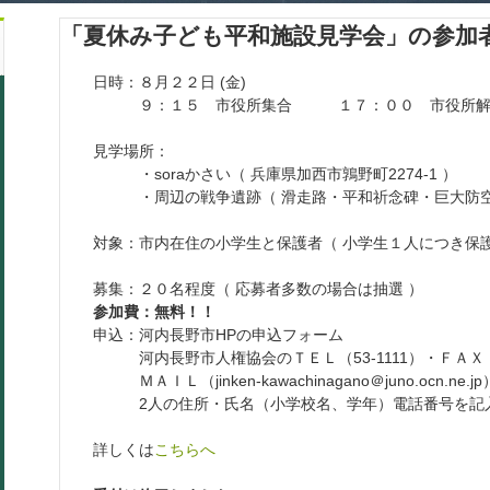
「夏休み子ども平和施設見学会」の参加
日時：８月２２日 (金)
９：１５ 市役所集合 １７：００ 市役所解
見学場所：
・soraかさい（ 兵庫県加西市鶉野町2274-1 ）
・周辺の戦争遺跡（ 滑走路・平和祈念碑・巨大防空壕
対象：市内在住の小学生と保護者（ 小学生１人につき保護
募集：２０名程度（ 応募者多数の場合は抽選 ）
参加費：無料！！
申込：河内長野市HPの申込フォーム
河内長野市人権協会のＴＥＬ（53-1111）・ＦＡＸ（5
ＭＡＩＬ（jinken-kawachinagano＠juno.ocn.n
2人の住所・氏名（小学校名、学年）電話番号を記
詳しくは
こちらへ