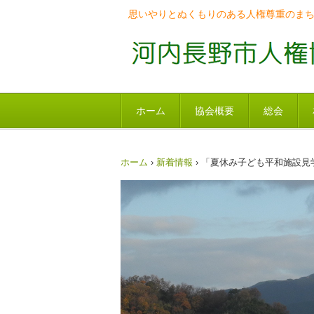
思いやりとぬくもりのある人権尊重のま
ホーム
協会概要
総会
ホーム
›
新着情報
›
「夏休み子ども平和施設見