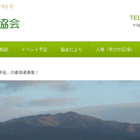
ちづくり
TE
〒5
相談
イベント予定
協会だより
人権（学びの広場）
学会」の参加者募集！