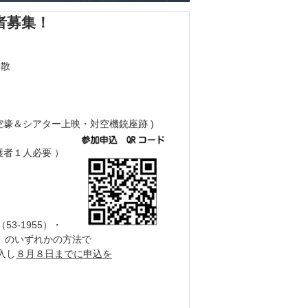
者募集！
散
＆シアター上映・対空機銃座跡 )
者１人必要 ）
3-1955）・
e.jp）のいずれかの方法で
入し
８月８日までに申込を