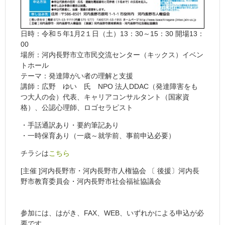
日時：令和５年1月2１日（土）13：30～15：30 開場13：
00
場所：河内長野市立市民交流センター（キックス）イベン
トホール
テーマ：発達障がい者の理解と支援
講師：広野 ゆい 氏 NPO 法人DDAC（発達障害をも
つ大人の会）代表、キャリアコンサルタント（国家資
格）、公認心理師、ロゴセラピスト
・手話通訳あり・要約筆記あり
・一時保育あり（一歳～就学前、事前申込必要）
チラシは
こちら
[主催 ]河内長野市・河内長野市人権協会 〔 後援〕河内長
野市教育委員会・河内長野市社会福祉協議会
参加には、はがき、FAX、WEB、いずれかによる申込が必
要です。