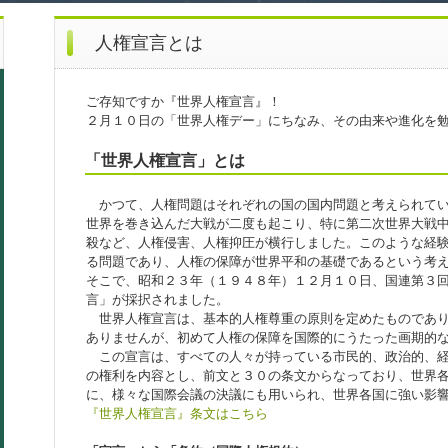
人権宣言とは
ご存知ですか『世界人権宣言』！
２月１０日の「世界人権デー」にちなみ、その由来や進化を
「世界人権宣言」とは
かつて、人権問題はそれぞれの国の国内問題と考えられてい
世界を巻き込んだ大戦が二度も起こり、特に第二次世界大戦
殺など、人権侵害、人権抑圧が横行しました。このような経
る問題であり、人権の保障が世界平和の基礎であるという考
そこで、昭和２３年（１９４８年）１２月１０日、国連第３
言」が採択されました。
世界人権宣言は、基本的人権尊重の原則を定めたものであり
ありませんが、初めて人権の保障を国際的にうたった画期的
この宣言は、すべての人々が持っている市民的、政治的、経
の権利を内容とし、前文と３０の条文からなっており、世界
に、様々な国際会議の決議にも用いられ、世界各国に強い影
『世界人権宣言』条文はこちら