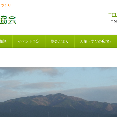
ちづくり
TE
〒5
相談
イベント予定
協会だより
人権（学びの広場）