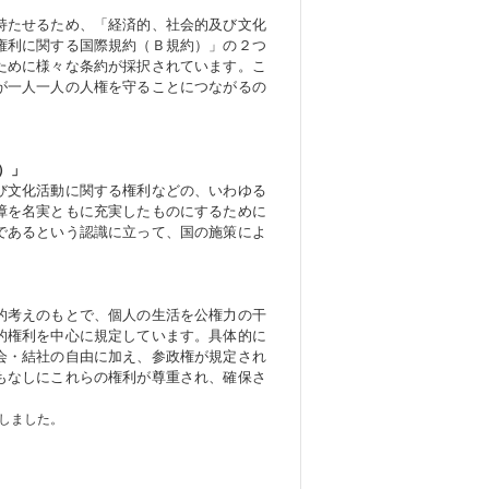
持たせるため、「経済的、社会的及び文化
権利に関する国際規約（Ｂ規約）」の２つ
ために様々な条約が採択されています。こ
が一人一人の人権を守ることにつながるの
）」
び文化活動に関する権利などの、いわゆる
障を名実ともに充実したものにするために
であるという認識に立って、国の施策によ
的考えのもとで、個人の生活を公権力の干
的権利を中心に規定しています。具体的に
会・結社の自由に加え、参政権が規定され
もなしにこれらの権利が尊重され、確保さ
しました。