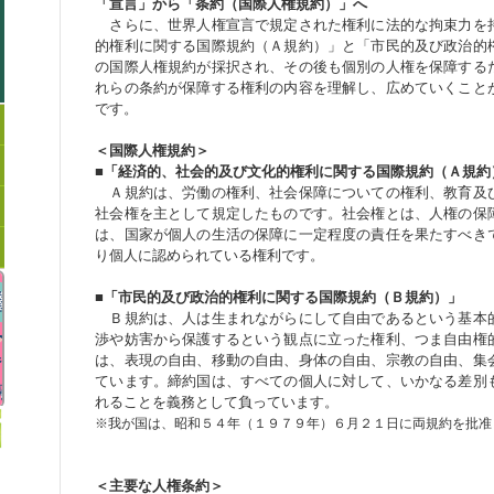
「宣言」から「条約（国際人権規約）」へ
さらに、世界人権宣言で規定された権利に法的な拘束力を
的権利に関する国際規約（Ａ規約）」と「市民的及び政治的
の国際人権規約が採択され、その後も個別の人権を保障する
れらの条約が保障する権利の内容を理解し、広めていくこと
です。
＜国際人権規約＞
■「経済的、社会的及び文化的権利に関する国際規約（Ａ規約
Ａ規約は、労働の権利、社会保障についての権利、教育及
社会権を主として規定したものです。社会権とは、人権の保
は、国家が個人の生活の保障に一定程度の責任を果たすべき
り個人に認められている権利です。
■「市民的及び政治的権利に関する国際規約（Ｂ規約）」
Ｂ規約は、人は生まれながらにして自由であるという基本
渉や妨害から保護するという観点に立った権利、つま自由権
は、表現の自由、移動の自由、身体の自由、宗教の自由、集
ています。締約国は、すべての個人に対して、いかなる差別
れることを義務として負っています。
※我が国は、昭和５４年（１９７９年）６月２１日に両規約を批准
＜主要な人権条約＞