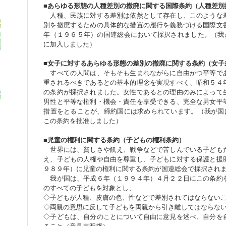
■あらゆる形態の人種差別の撤廃に関する国際条約（人種差別
人種、民族に対する差別は依然として存在し、このような
別を撤廃するための具体的な措置の履行を義務づける国際文
年（１９６５年）の国連総会において採択されました。（我が
に加入しました）
■女子に対するあらゆる形態の差別の撤廃に関する条約（女子
すべての人間は、そもそも生まれながらに自由かつ平等で
重されるべきであるとの基本的理念を実現すべく、昭和５４
の条約が採択されました。女性であるとの理由のみによって
男性と平等な権利・機会・責任を享受できる、完全な男女平
措置をとることが、締約国には求められています。（我が国は
この条約を批准しました）
■児童の権利に関する条約（子どもの権利条約）
世界には、貧しさや飢え、戦争などで苦しんでいる子ども
え、子どもの人権や自由を尊重し、子どもに対する保護と援
９８９年）に児童の権利に関する条約が国連総会で採択され
我が国は、平成６年（１９９４年）４月２２日にこの条約
のすべての子どもを対象とし、
◇子どもが人種、皮膚の色、性などで差別されてはならない
◇両親の意思に反して子どもを両親から引き離してはならな
◇子どもは、自分のことについて自由に意見を述べ、自分を