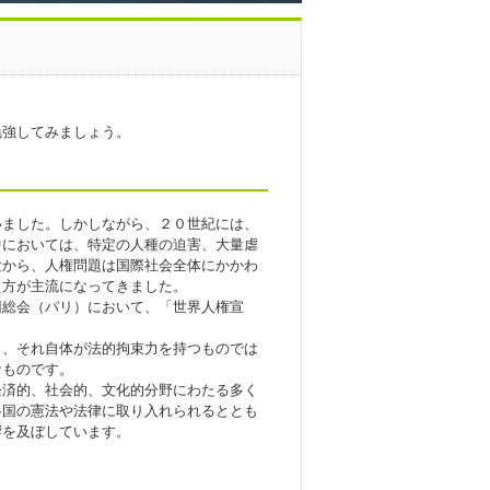
勉強してみましょう。
ました。しかしながら、２０世紀には、
中においては、特定の人種の迫害、大量虐
験から、人権問題は国際社会全体にかかわ
え方が主流になってきました。
回総会（パリ）において、「世界人権宣
、それ自体が法的拘束力を持つものでは
なものです。
済的、社会的、文化的分野にわたる多く
各国の憲法や法律に取り入れられるととも
響を及ぼしています。