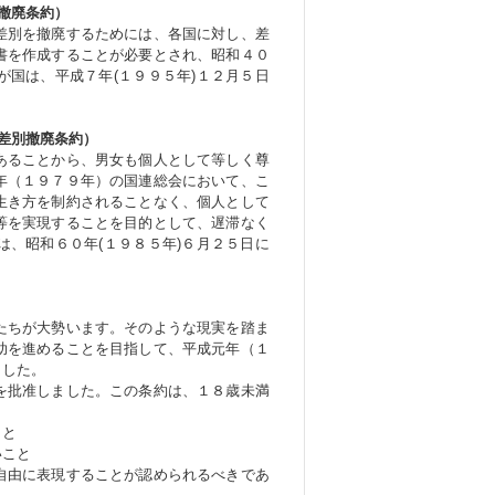
撤廃条約）
差別を撤廃するためには、各国に対し、差
書を作成することが必要とされ、昭和４０
国は、平成７年(１９９５年)１２月５日
差別撤廃条約）
あることから、男女も個人として等しく尊
年（１９７９年）の国連総会において、こ
生き方を制約されることなく、個人として
等を実現することを目的として、遅滞なく
、昭和６０年(１９８５年)６月２５日に
たちが大勢います。そのような現実を踏ま
助を進めることを目指して、平成元年（１
ました。
を批准しました。この条約は、１８歳未満
こと
いこと
自由に表現することが認められるべきであ