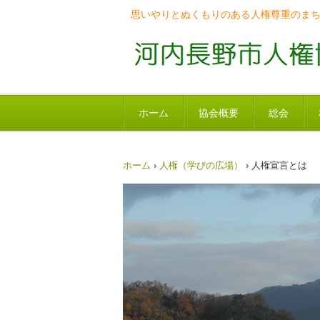
思いやりとぬくもりのある人権尊重のま
ホーム
協会概要
総会
ホーム
›
人権（学びの広場）
›
人権宣言とは