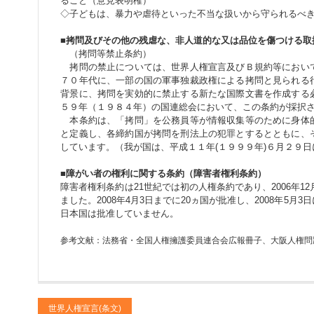
ること（意見表明権）
◇子どもは、暴力や虐待といった不当な扱いから守られるべ
■拷問及びその他の残虐な、非人道的な又は品位を傷つける取
（拷問等禁止条約）
拷問の禁止については、世界人権宣言及びＢ規約等におい
７０年代に、一部の国の軍事独裁政権による拷問と見られる
背景に、拷問を実効的に禁止する新たな国際文書を作成する
５９年（１９８４年）の国連総会において、この条約が採択
本条約は、「拷問」を公務員等が情報収集等のために身体
と定義し、各締約国が拷問を刑法上の犯罪とするとともに、
しています。（我が国は、平成１１年(１９９９年)６月２９
■障がい者の権利に関する条約（障害者権利条約）
障害者権利条約は21世紀では初の人権条約であり、2006年12
ました。2008年4月3日までに20ヵ国が批准し、2008年5
日本国は批准していません。
参考文献：法務省・全国人権擁護委員連合会広報冊子、大阪人権問
世界人権宣言(条文)