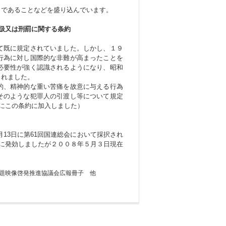
きであることなどを盛り込んでいます。
扱又は刑罰に関する条約
て既に規定されていました。しかし、１９
行為に対し国際的な非難が高まったことを
必要性が強く認識されるようになり、昭和
されました。
的、精神的な重い苦痛を故意に与える行為
そのような犯罪人の引渡し等について規定
日にこの条約に加入しました）
月13日に第61回国連総会において採択され
月3日に発効しましたが２００８年５月３日現在
題映像啓発推進協議会広報冊子 他